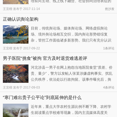
理双向互动、线上线下融合、社会协同治理表征的
网络社会治理模式概括总结，提出了多种理论并对
王宜楷
发布于
2017-11-14
抢沙发
其进行解读，如网络问政、网络为政、网络议政、
正确认识舆论架构
网络理政，这类表象不同的“新概念”，内核却并没有
新逻辑作支撑。
目前，传统舆论场、媒体舆论场、网络虚拟舆论
场、境外舆论场相互交织，国内舆论形势错综复
杂，管控工作面临诸多新形势。我们只有充分认识
舆论立体架构，厘清舆论场之间的相互作用关系，
王宜楷
发布于
2017-09-22
1条评论
才能做到有的放矢，把握正确舆论导向。
男子医院“挑食”被拘 官方及时退货难逃差评
河北涉县一男子在网上抱怨当地医院食堂“质差、价
贵、量少”，警方以发帖人张某涉嫌虚构事实、扰乱
公共秩序，依法处以行政拘留。该事件曝光后，舆
论一片哗然。邯郸市公安局立即责令涉县公安局对
王宜楷
发布于
2017-09-03
4
条评论
本案的“事实、证据和法律适用”进行重新审核。
“寒门难出贵子公平论”到底延伸的是什么
近年来，重点大学农村生源比例不断下降、农村学
生就读重点学校难等现象，国内主流媒体高度关