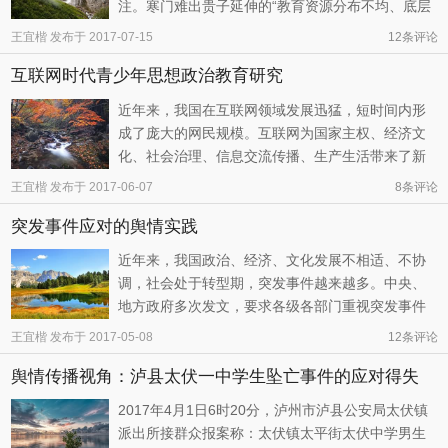
注。寒门难出贵子延伸的“教育资源分布不均、底层
上升渠道收窄、阶层趋于固化”等问题，更是引发民
王宜楷
发布于
2017-07-15
12
条评论
众广泛热议。
互联网时代青少年思想政治教育研究
近年来，我国在互联网领域发展迅猛，短时间内形
成了庞大的网民规模。互联网为国家主权、经济文
化、社会治理、信息交流传播、生产生活带来了新
的机遇与挑战。如何把握机遇，促进社会主义政治
王宜楷
发布于
2017-06-07
8
条评论
经济文化快速发展，抓好互联网时代青少年的思想
突发事件应对的舆情实践
政治教育将是我们未来工作的重中之重。
近年来，我国政治、经济、文化发展不相适、不协
调，社会处于转型期，突发事件越来越多。中央、
地方政府多次发文，要求各级各部门重视突发事件
舆情，限定回应时效，其有助于舆情信息搜集与多
王宜楷
发布于
2017-05-08
12
条评论
维传达，科学化解矛盾，提升社会管理治理能力。
舆情传播视角：泸县太伏一中学生坠亡事件的应对得失
2017年4月1日6时20分，泸州市泸县公安局太伏镇
派出所接群众报案称：太伏镇太平街太伏中学男生