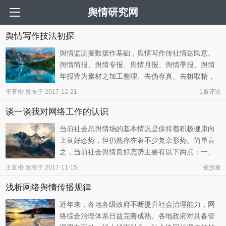
舆情研究网
舆情写作技法初探
舆情监测掘数据作基础，舆情写作传社情达民意。
舆情简报、舆情专报、舆情月报、舆情季报、舆情
年报皆为素材之加工整理、去伪存真、去粗取精，
以便政府主管部门决策参考。舆情文体如何选择？
王宜楷
发布于
2017-12-21
1条评论
依据舆情事件传播态势、影响范围大小考量。文本
谈一谈我对网络工作的认识
写作如何运思？下面我们就来探讨各类舆情文体的
写作技法。
当前社会总舆情场的基本情况是保持着积极健康向
上良好态势，但仍然存在着不少复杂形势。简单言
之，当前社会舆情良好态势主要有以下两点：一、
国内：推进体制改革、文化建设，坚持反腐节俭，
王宜楷
发布于
2017-11-15
抢沙发
保障和改善民生的许多政策措施逐步落实，加快转
浅析网络舆情传播规律
变经济发展方式，促进国民经济持续平稳较快发
展，国民对社会经济发展充满信心。二、国际：营
近年来，各地各级政府不断提升社会治理能力，网
销高铁、创设亚投行，积极开展全方位外交，妥善
络综合治理体系日益完善成熟。各地政府对具备管
处理与地区、主要大国之间的复杂关系。