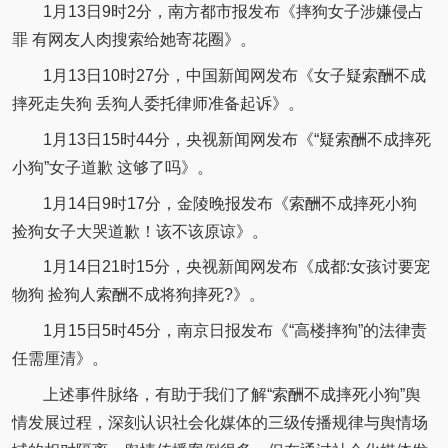
1月13日9时2分，南方都市报发布《摔狗女子涉嫌侵占
罪 有网友人肉搜索给她寄花圈》。
1月13日10时27分，中国新闻网发布《女子疑索酬不成
摔死走失狗 丢狗人委托律师准备起诉》。
1月13日15时44分，央视新闻网发布《“疑索酬不成摔死
小狗”女子道歉 这够了吗》。
1月14日9时17分，金陵晚报发布《索酬不成摔死小狗
捡狗女子大哭道歉！该不该原谅》。
1月14日21时15分，央视新闻网发布《成都:女孩讨要宠
物狗 捡狗人索酬不成将狗摔死?》。
1月15日5时45分，南京日报发布《“高楼摔狗”的法律责
任需厘清》。
上述事件脉络，有助于我们了解“索酬不成摔死小狗”舆
情发展过程，深刻认识社会化媒体的三级传播规律与舆情场