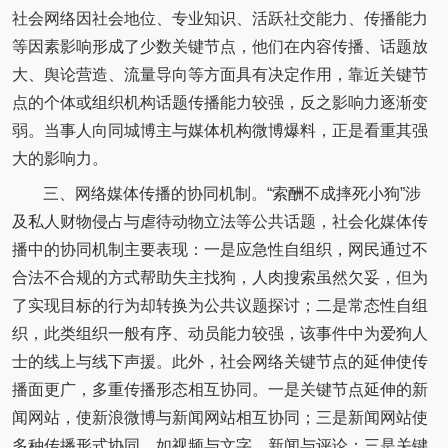
社会网络因社会地位、专业知识、活跃社交能力、传播能力
等因素影响形成了少数关键节点，他们在内容传播、话题放
大、舆论营造、流量导向等方面具有决定作用，靠近关键节
点的个体或组织机构话题传播能力较强，反之影响力逐渐变
弱。当事人向同城博主与媒体机构微博爆料，正是看重其强
大的影响力。
三、网络媒体传播的协同机制。“索酬不成摔死小狗”涉
及私人财物侵占与虐待动物立法等公共话题，社会化媒体传
播中的协同机制主要表现：一是应急性自组织，网民通过不
合法不合规的方式帮助失主找狗，人肉搜索虽然欠妥，但为
了实现目标的行为却转换为公共议题探讨；二是常态性自组
织，此类组织一般有序、动员能力较强，该事件中为爱狗人
士的线上与线下声援。此外，社会网络关键节点的延伸使传
播面更广，多重传播形态相互协同。一是关键节点延伸的新
闻网站，使新浪微博与新闻网站相互协同；三是新闻网站使
多种传播形式协同。如视频与文字、新闻与评论；三是关键