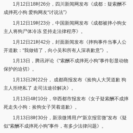
1月12日18时26分，四川新闻网发布《成都：疑索酬不
成摔死小狗 爱狗网友“讨说法”》
1月12日19时23分，中国新闻网发布《成都被摔小狗女
主人将狗尸体冷冻 坚持走法律程序》。
1月12日21时42分，封面新闻发布《摔狗事件当事人公
开道歉：“我做错了，向小吴和所有人深表歉意”》。
1月13日，腾讯评论《“索酬不成摔死小狗”事件彰显动物
保护的迫切》。
1月13日2时22分， 成都商报发布《捡狗人大哭道歉 狗
主人拒绝私了 走司法途径解决》。
1月13日4时10分，华西都市报发布《女子疑索酬不成摔
死走失小狗：捡狗女子哭着道歉》。
1月13日8时30分，新浪微博用户“新京报官微”发布《疑
似“索酬不成摔死小狗”事件，有多少法律问题》。